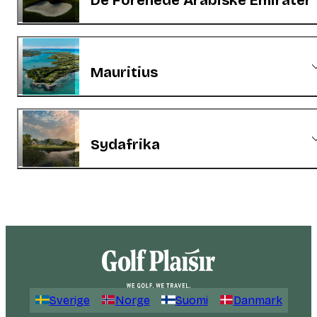
De Forenede Arabiske Emirater
Mauritius
Sydafrika
Sverige
Norge
Suomi
Danmark