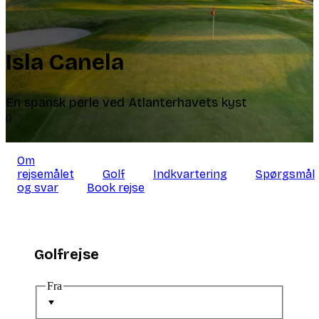
Isla Canela
En spansk perle ved Atlanterhavets kyst
0
Om
rejsemålet
Golf
Indkvartering
Spørgsmål
og svar
Book rejse
Golfrejse
Fra