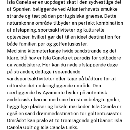
Isla Canela er en uopdaget skat i den sydvestlige del
af Spanien, beliggende ved Atlanterhavets smukke
strande og tæt på den portugisiske grænse. Dette
naturskønne område tilbyder en perfekt kombination
af afslapning, sportsaktiviteter og kulturelle
oplevelser, hvilket gør det til en ideel destination for
både familier, par og golfentusiaster.
Med sine kilometerlange hvide sandstrande og det
klare, blå hav er Isla Canela et paradis for solbadere
og vandelskere. Her kan du nyde afslappende dage
på stranden, deltage i spændende
vandsportsaktiviteter eller tage på bådture for at
udforske det omkringliggende område. Den
nærliggende by Ayamonte byder på autentisk
andalusisk charme med sine brostensbelagte gader,
hyggelige pladser og lokale markeder. Isla Canela er
også en sand drømmedestination for golfentusiaster.
Området kan prale af to fremragende golfbaner: Isla
Canela Golf og Isla Canela Links.