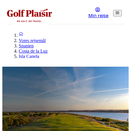
Min rejse
Vores rejsemål
Spanien
Costa de la Luz
Isla Canela