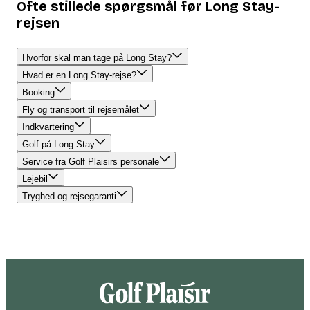
Ofte stillede spørgsmål før Long Stay-
rejsen
Hvorfor skal man tage på Long Stay?
Hvad er en Long Stay-rejse?
Booking
Fly og transport til rejsemålet
Indkvartering
Golf på Long Stay
Service fra Golf Plaisirs personale
Lejebil
Tryghed og rejsegaranti