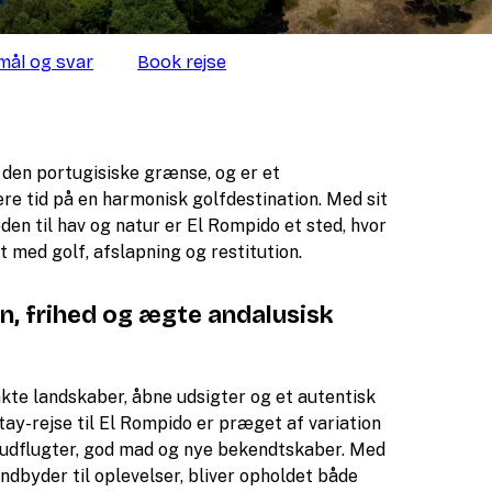
ål og svar
Book rejse
r den portugisiske grænse, og er et
ere tid på en harmonisk golfdestination. Med sit
n til hav og natur er El Rompido et sted, hvor
t med golf, afslapning og restitution.
on, frihed og ægte andalusisk
rakte landskaber, åbne udsigter og et autentisk
tay-rejse til El Rompido er præget af variation
d udflugter, god mad og nye bekendtskaber. Med
indbyder til oplevelser, bliver opholdet både