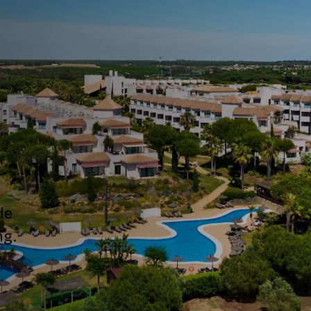
de
ng.