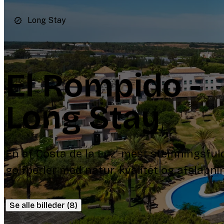
Long Stay
El Rompido -
Long Stay
En af Costa de la Luz’ mest stemningsful
golfperler med natur, kvalitet og afslapni
Se alle billeder (8)