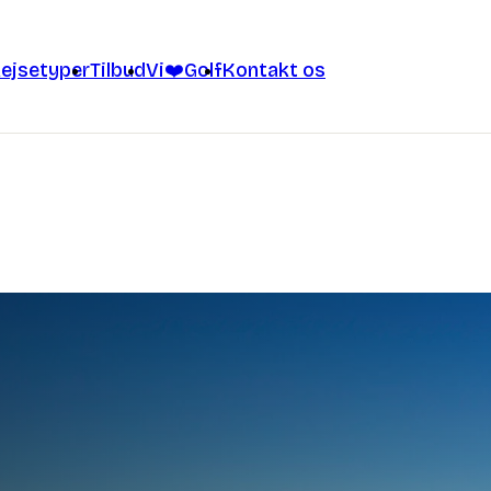
ejsetyper
Tilbud
Vi❤️Golf
Kontakt os