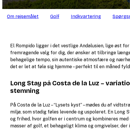
Om rejsemålet
Golf
Indkvartering
Spørgsm
El Rompido ligger i det vestlige Andalusien, lige øst fo
fremragende valg for dig, der ønsker at tilbringe læng
behagelige tempo, sin autentiske atmosfære og nærhede
det er let at føle sig hjemme – perfekt til en måned fyld
Long Stay på Costa de la Luz – variati
stemning
På Costa de la Luz – “Lysets kyst” – mødes du af vidtst
miljø, som stadig føles levende og uspoleret. En Long S
og frihed, hvor golfen er i centrum og kombineres me
masser af golf, et behageligt klima og omgivelser, der 