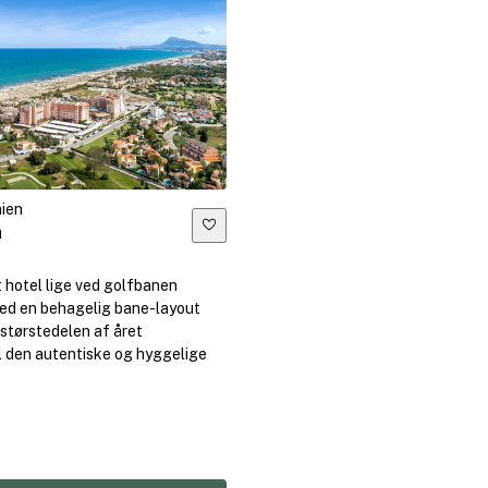
nien
a
 hotel lige ved golfbanen
med en behagelig bane-layout
r størstedelen af året
l den autentiske og hyggelige