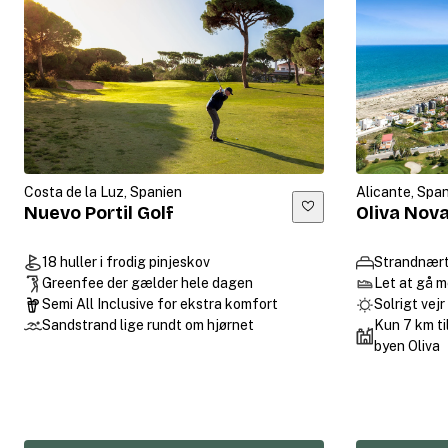
Costa de la Luz, Spanien
Alicante, Spa
Nuevo Portil Golf
Oliva Nov
18 huller i frodig pinjeskov
Strandnært
Greenfee der gælder hele dagen
Let at gå 
Semi All Inclusive for ekstra komfort
Solrigt vej
Sandstrand lige rundt om hjørnet
Kun 7 km ti
byen Oliva