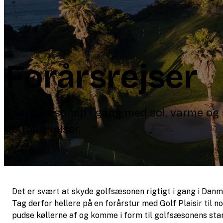
Forårsrejser
Spark sæsonen i gang med sol, varme og
golfoplevelser.
Det er svært at skyde golfsæsonen rigtigt i gang i Dan
Tag derfor hellere på en forårstur med Golf Plaisir til 
pudse køllerne af og komme i form til golfsæsonens start.