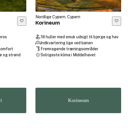
Nordlige Cypern, Cypern
Korineum
eros
18 huller med smuk udsigt til bjerge og hav
Indkvartering lige ved banen
 komfort
Fremragende træningsområder
e og strand
Solrigeste klima i Middelhavet
i
Korineum