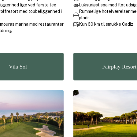
iggenhed lige ved første tee
Luksuriøst spa med flot udsig
golfresort med topbeliggenhed i
Rummelige hotelværelser me
plads
amouras marina med restauranter
Kun 60 km til smukke Cadiz
ldning
Vila Sol
Fairplay Resort