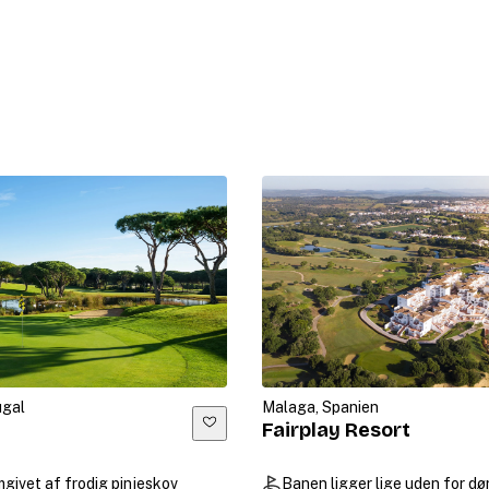
ugal
Malaga, Spanien
Fairplay Resort
mgivet af frodig pinjeskov
Banen ligger lige uden for dø