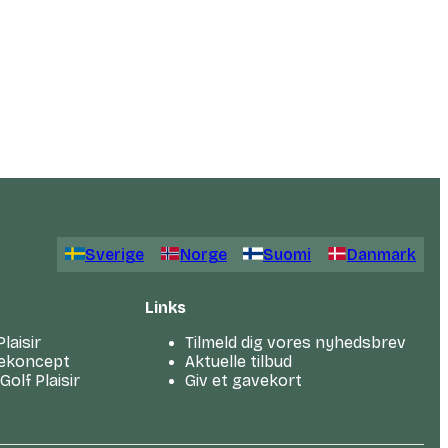
Sverige
Norge
Suomi
Danmark
Links
laisir
Tilmeld dig vores nyhedsbrev
jsekoncept
Aktuelle tilbud
olf Plaisir
Giv et gavekort