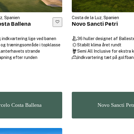
uz, Spanien
Costa de la Luz, Spanien
osta Ballena
Novo Sancti Petri
g indkvartering lige ved banen
36 huller designet af Ballest
 og træningsområde i topklasse
Stabilt klima året rundt
lanterhavets strande
Semi All Inclusive for ekstra
lapning efter runden
Indkvartering tæt på golfban
rcelo Costa Ballena
Novo Sancti Petr