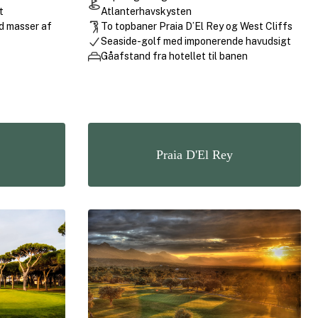
t
Atlanterhavskysten
d masser af
To topbaner Praia D’El Rey og West Cliffs
Seaside-golf med imponerende havudsigt
Gåafstand fra hotellet til banen
Praia D'El Rey