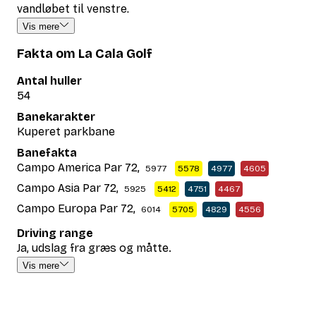
vandløbet til venstre.
Vis mere
Fakta om La Cala Golf
Antal huller
54
Banekarakter
Kuperet parkbane
Banefakta
Campo America Par 72,
5977
5578
4977
4605
Campo Asia Par 72,
5925
5412
4751
4467
Campo Europa Par 72,
6014
5705
4829
4556
Driving range
Ja, udslag fra græs og måtte.
Vis mere