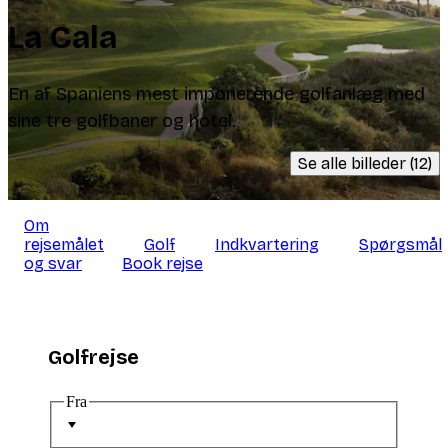
La Cala
En af Spaniens mest imponerende golfanlæg med
sine tre golfbaner og hotel.
Se alle billeder (12)
Om
rejsemålet
Golf
Indkvartering
Spørgsmål
og svar
Book rejse
Golfrejse
Fra