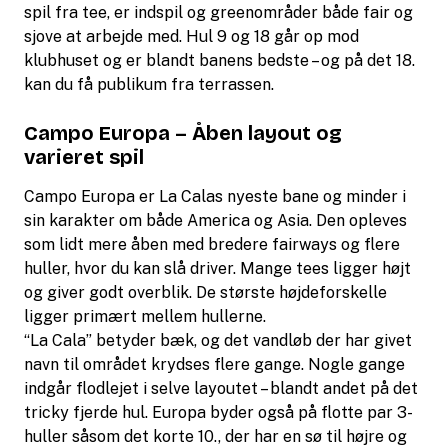
spil fra tee, er indspil og greenområder både fair og
sjove at arbejde med. Hul 9 og 18 går op mod
klubhuset og er blandt banens bedste – og på det 18.
kan du få publikum fra terrassen.
Campo Europa – Åben layout og
varieret spil
Campo Europa er La Calas nyeste bane og minder i
sin karakter om både America og Asia. Den opleves
som lidt mere åben med bredere fairways og flere
huller, hvor du kan slå driver. Mange tees ligger højt
og giver godt overblik. De største højdeforskelle
ligger primært mellem hullerne.
“La Cala” betyder bæk, og det vandløb der har givet
navn til området krydses flere gange. Nogle gange
indgår flodlejet i selve layoutet – blandt andet på det
tricky fjerde hul. Europa byder også på flotte par 3-
huller såsom det korte 10., der har en sø til højre og