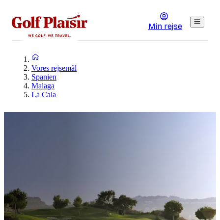
Min rejse
Vores rejsemål
Spanien
Malaga
La Cala