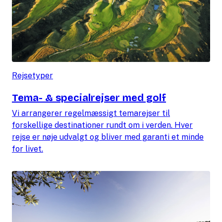
Rejsetyper
Tema- & specialrejser med golf
Vi arrangerer regelmæssigt temarejser til
forskellige destinationer rundt om i verden. Hver
rejse er nøje udvalgt og bliver med garanti et minde
for livet.