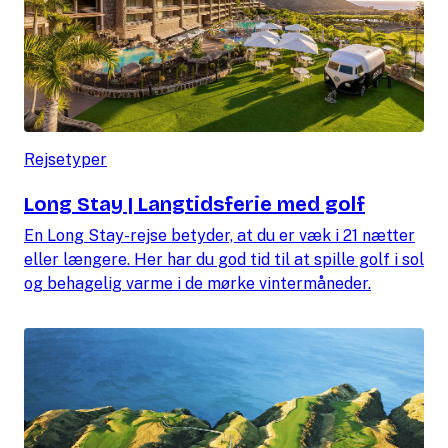
Rejsetyper
Long Stay | Langtidsferie med golf
En Long Stay-rejse betyder, at du er væk i 21 nætter
eller længere. Her har du god tid til at spille golf i sol
og behagelig varme i de mørke vintermåneder.