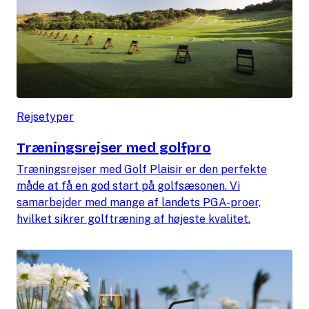
Rejsetyper
Træningsrejser med golfpro
Træningsrejser med Golf Plaisir er den perfekte
måde at få en god start på golfsæsonen. Vi
samarbejder med mange af landets PGA-proer,
hvilket sikrer golftræning af højeste kvalitet.