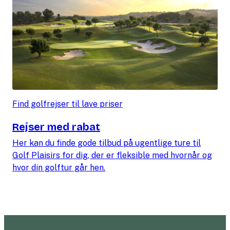
Find golfrejser til lave priser
Rejser med rabat
Her kan du finde gode tilbud på ugentlige ture til
Golf Plaisirs for dig, der er fleksible med hvornår og
hvor din golftur går hen.