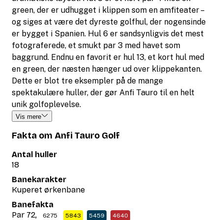
green, der er udhugget i klippen som en amfiteater –
og siges at være det dyreste golfhul, der nogensinde
er bygget i Spanien. Hul 6 er sandsynligvis det mest
fotograferede, et smukt par 3 med havet som
baggrund. Endnu en favorit er hul 13, et kort hul med
en green, der næsten hænger ud over klippekanten.
Dette er blot tre eksempler på de mange
spektakulære huller, der gør Anfi Tauro til en helt
unik golfoplevelse.
Vis mere
Fakta om Anfi Tauro Golf
Antal huller
18
Banekarakter
Kuperet ørkenbane
Banefakta
Par 72,
6275
5843
5459
4640