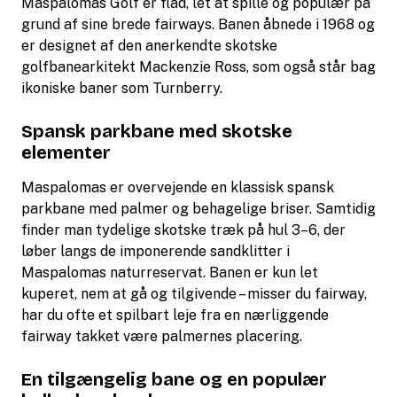
Maspalomas Golf er flad, let at spille og populær på
grund af sine brede fairways. Banen åbnede i 1968 og
er designet af den anerkendte skotske
golfbanearkitekt Mackenzie Ross, som også står bag
ikoniske baner som Turnberry.
Spansk parkbane med skotske
elementer
Maspalomas er overvejende en klassisk spansk
parkbane med palmer og behagelige briser. Samtidig
finder man tydelige skotske træk på hul 3–6, der
løber langs de imponerende sandklitter i
Maspalomas naturreservat. Banen er kun let
kuperet, nem at gå og tilgivende – misser du fairway,
har du ofte et spilbart leje fra en nærliggende
fairway takket være palmernes placering.
En tilgængelig bane og en populær