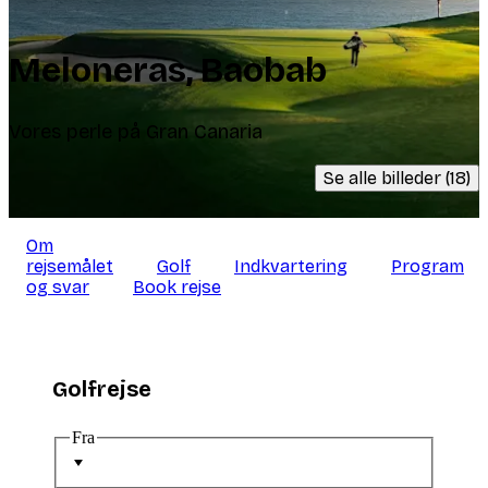
Meloneras, Baobab
Vores perle på Gran Canaria
Se alle billeder (18)
Om
rejsemålet
Golf
Indkvartering
Program
og svar
Book rejse
Golfrejse
Fra