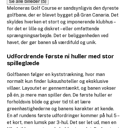
Se alle billeder (5)
Meloneras Golf Course er sandsynligvis den dyreste
golfbane, der er blevet bygget på Gran Canaria. Det
skyldes hverken et stort og imponerende klubhus –
for det er lille og diskret – eller omfattende
sprængningsarbejde. Det er beliggenheden ved
havet, der gør banen så værdifuld og unik.
Udfordrende første ni huller med stor
spilleglæde
Golfbanen følger en kyststrækning, hvor man
normalt kun finder luksushoteller og eksklusive
villaer. Layoutet er gennemtænkt, og banen vokser
på én, jo mere man spiller den. De første huller er
forholdsvis blide og giver tid til at lære
greenhastighederne og banens karakter at kende.
En af rundens første udfordringer kommer på hul 5 –
et kort, men lumsk par 3-hul. Det ser let ud, men en