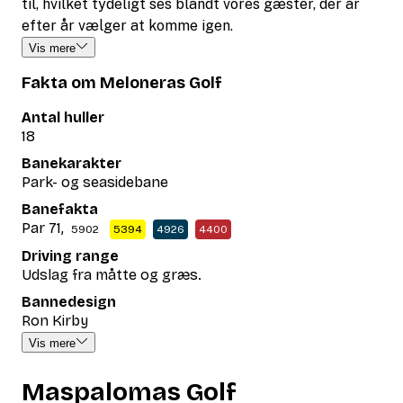
til, hvilket tydeligt ses blandt vores gæster, der år
efter år vælger at komme igen.
Vis mere
Fakta om Meloneras Golf
Antal huller
18
Banekarakter
Park- og seasidebane
Banefakta
Par 71,
5902
5394
4926
4400
Driving range
Udslag fra måtte og græs.
Bannedesign
Ron Kirby
Vis mere
Maspalomas Golf