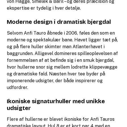
von Hagge, Smelek & Baril – og deres præcision og
ekspertise er tydelig i hver detalje.
Moderne design i dramatisk bjergdal
Selvom Anfi Tauro åbnede i 2006, føles den som en
moderne og spektakulær bane. Havet ligger tæt på,
og på flere huller skimter man Atlanterhavet i
baggrunden. Alligevel domineres spilleoplevelsen af
fornemmelsen af at befinde sig i en smuk bjergdal,
hvor hullerne snor sig mellem lodrette klippevægge
og dramatiske fald. Næsten hver tee byder på
imponerende udsigter, der både inspirerer og
udfordrer.
Ikoniske signaturhuller med unikke
udsigter
Flere af hullerne er blevet ikoniske for Anfi Tauros
dramatiske layout. Hul 8 er et kort par 4 med en