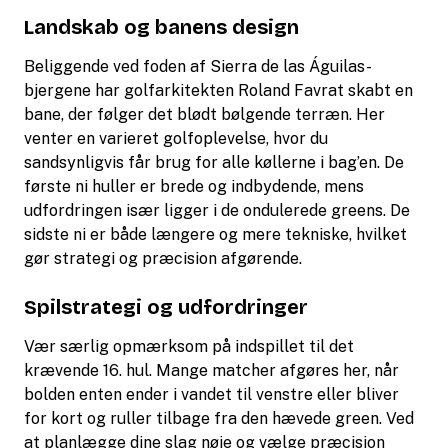
Landskab og banens design
Beliggende ved foden af Sierra de las Águilas-
bjergene har golfarkitekten Roland Favrat skabt en
bane, der følger det blødt bølgende terræn. Her
venter en varieret golfoplevelse, hvor du
sandsynligvis får brug for alle køllerne i bag’en. De
første ni huller er brede og indbydende, mens
udfordringen især ligger i de ondulerede greens. De
sidste ni er både længere og mere tekniske, hvilket
gør strategi og præcision afgørende.
Spilstrategi og udfordringer
Vær særlig opmærksom på indspillet til det
krævende 16. hul. Mange matcher afgøres her, når
bolden enten ender i vandet til venstre eller bliver
for kort og ruller tilbage fra den hævede green. Ved
at planlægge dine slag nøje og vælge præcision