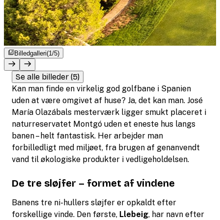
Billedgalleri
(1/5)
Se alle billeder (5)
Kan man finde en virkelig god golfbane i Spanien
uden at være omgivet af huse? Ja, det kan man. José
María Olazábals mesterværk ligger smukt placeret i
naturreservatet Montgó uden et eneste hus langs
banen – helt fantastisk. Her arbejder man
forbilledligt med miljøet, fra brugen af genanvendt
vand til økologiske produkter i vedligeholdelsen.
De tre sløjfer – formet af vindene
Banens tre ni-hullers sløjfer er opkaldt efter
forskellige vinde. Den første,
Llebeig
, har navn efter