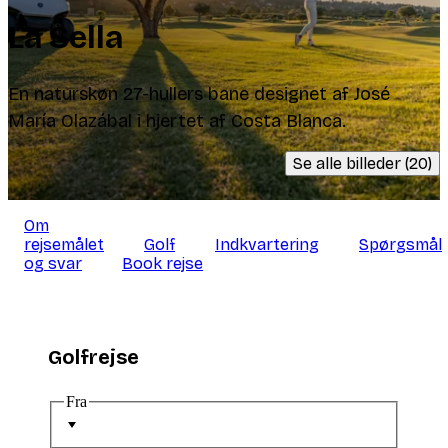
La Sella
En naturskøn 27-hullers bane designet af José
María Olazábal i hjertet af Costa Blanca.
Se alle billeder (20)
Om
rejsemålet
Golf
Indkvartering
Spørgsmål
og svar
Book rejse
Golfrejse
Fra