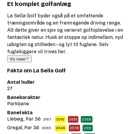
Et komplet golfanlæg
La Sella Golf byder også på et omfattende
træningsområde og en fremragende driving range.
Alt dette giver en sjov og varieret golfoplevelse i en
fantastisk natur. Husk at stoppe op indimellem, nyd
udsigten og stilheden – og lyt til fuglene. Selv
fuglekiggere vil trives her.
Vis mere
Fakta om La Sella Golf
Antal huller
27
Banekarakter
Parkbane
Banefakta
Llebeig, Par 36
3167
3016
2651
2369
Gregal, Par 36
3065
2948
2576
2312