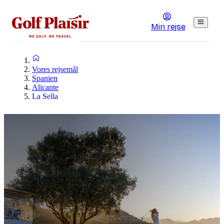
Min rejse
Vores rejsemål
Spanien
Alicante
La Sella