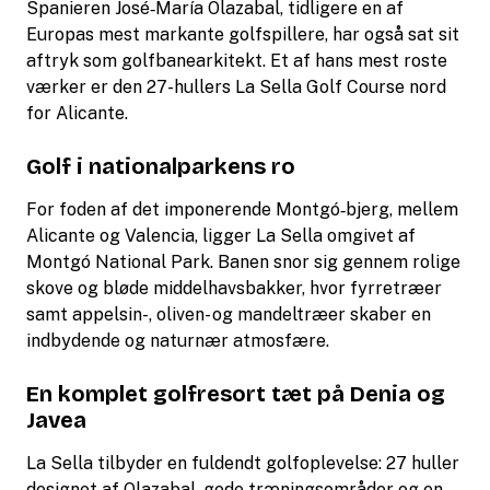
Spanieren José‑María Olazabal, tidligere en af
Europas mest markante golfspillere, har også sat sit
aftryk som golfbanearkitekt. Et af hans mest roste
værker er den 27-hullers La Sella Golf Course nord
for Alicante.
Golf i nationalparkens ro
For foden af det imponerende Montgó‑bjerg, mellem
Alicante og Valencia, ligger La Sella omgivet af
Montgó National Park. Banen snor sig gennem rolige
skove og bløde middelhavsbakker, hvor fyrretræer
samt appelsin-, oliven- og mandeltræer skaber en
indbydende og naturnær atmosfære.
En komplet golfresort tæt på Denia og
Javea
La Sella tilbyder en fuldendt golfoplevelse: 27 huller
designet af Olazabal, gode træningsområder og en