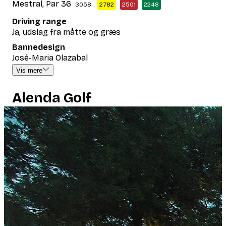
Mestral, Par 36
3058
2782
2501
2248
Driving range
Ja, udslag fra måtte og græs
Bannedesign
José-Maria Olazabal
Vis mere
Alenda Golf