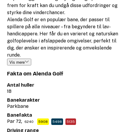
frem for kraft kan du undgå disse udfordringer og
styrke dine vinderchancer.
Alenda Golf er en populær bane, der passer til
spillere på alle niveauer – fra begyndere til lav-
handicappere. Her får du en varieret og naturskøn
golfoplevelse i afslappede omgivelser, perfekt til
dig, der ønsker en inspirerende og omvekslende
runde.
Vis mere
Fakta om Alenda Golf
Antal huller
18
Banekarakter
Parkbane
Banefakta
Par 72,
6240
5908
5498
5135
Driving range