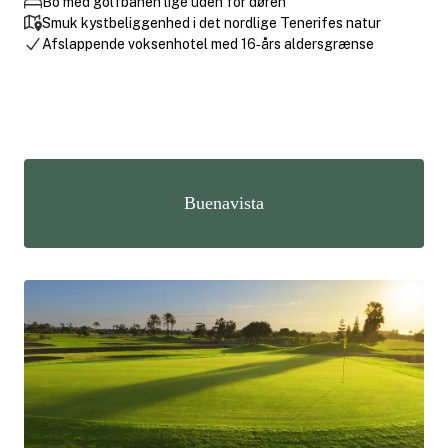
Bo med golfbanen lige uden for døren
Smuk kystbeliggenhed i det nordlige Tenerifes natur
Afslappende voksenhotel med 16‑års aldersgrænse
Buenavista