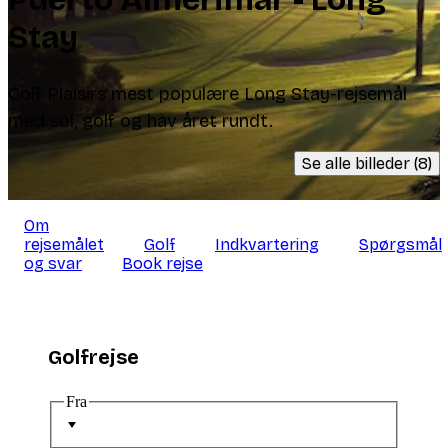
Stay
Golf Plaisirs mest populære Long Stay-rejsemål
med sol, golf og hav året rundt.
Se alle billeder (8)
Om
rejsemålet
Golf
Indkvartering
Spørgsmål
og svar
Book rejse
Golfrejse
Fra