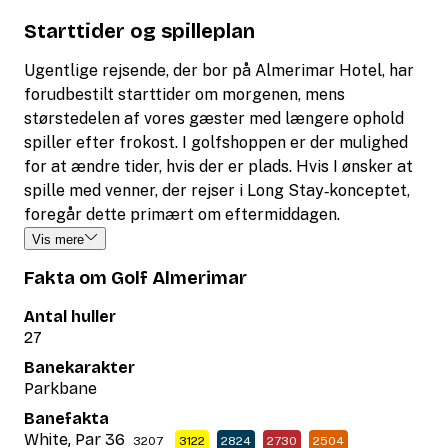
Starttider og spilleplan
Ugentlige rejsende, der bor på Almerimar Hotel, har
forudbestilt starttider om morgenen, mens
størstedelen af ​​vores gæster med længere ophold
spiller efter frokost. I golfshoppen er der mulighed
for at ændre tider, hvis der er plads. Hvis I ønsker at
spille med venner, der rejser i Long Stay‑konceptet,
foregår dette primært om eftermiddagen.
Vis mere
Fakta om Golf Almerimar
Antal huller
27
Banekarakter
Parkbane
Banefakta
White, Par 36
3207
3122
2824
2730
2504