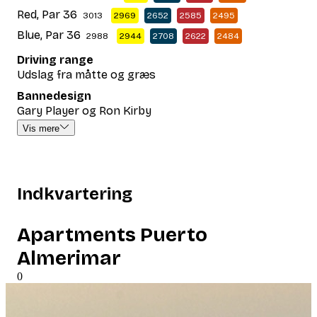
Red, Par 36
3013
2969
2652
2585
2495
Blue, Par 36
2988
2944
2708
2622
2484
Driving range
Udslag fra måtte og græs
Bannedesign
Gary Player og Ron Kirby
Vis mere
Indkvartering
Apartments Puerto
Almerimar
0