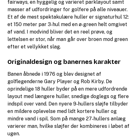
fairways, en hyggelig og varieret parklayout samt
masser af udfordringer for golfere på alle niveauer.
Et af de mest spektakulære huller er signaturhul 12:
et 150 meter par 3‑hul med en ø‑green helt omgivet
af vand. I modvind bliver det en reel prøve, og
lettelsen er stor, når man går over broen mod green
efter et vellykket slag.
Originaldesign og banernes karakter
Banen åbnede i 1976 og blev designet af
golflegenderne Gary Player og Rob Kirby. De
oprindelige 18 huller byder på en mere udfordrende
layout med længere huller, snedige doglegs og flere
indspil over vand. Den nyere 9‑hullers sløjfe tilbyder
en mildere oplevelse med lidt kortere huller og
mindre vand i spil. Som på mange 27‑hullers anlæg
varierer man, hvilke sløjfer der kombineres i løbet af
ugen.