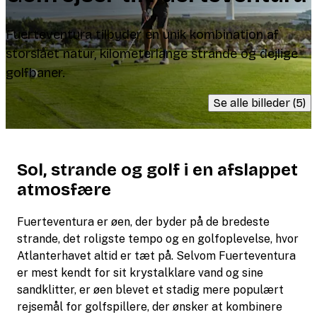
Fuerteventura tilbyder en unik kombination af
storslået natur, kilometerlange strande og dejlige
golfbaner.
Se alle billeder (5)
Sol, strande og golf i en afslappet
atmosfære
Fuerteventura er øen, der byder på de bredeste
strande, det roligste tempo og en golfoplevelse, hvor
Atlanterhavet altid er tæt på. Selvom Fuerteventura
er mest kendt for sit krystalklare vand og sine
sandklitter, er øen blevet et stadig mere populært
rejsemål for golfspillere, der ønsker at kombinere