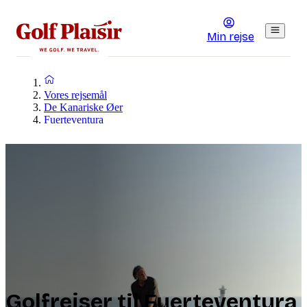
Min rejse
Vores rejsemål
De Kanariske Øer
Fuerteventura
Golfrejser til Fuerteventura