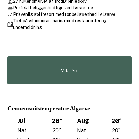
27 huller omgivet af frodig pinjeskov
Perfekt beliggenhed lige ved første tee
Prisvenlig golfresort med topbeliggenhed i Algarve
Tæt på Vilamouras marina med restauranter og
underholdning
Vila Sol
Gennemsnitstemperatur Algarve
Jul
26
°
Aug
26
°
Nat
20
°
Nat
20
°