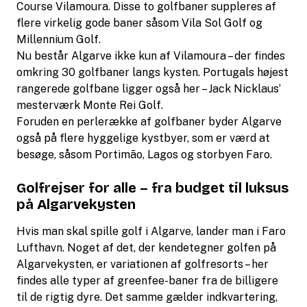
Course Vilamoura. Disse to golfbaner suppleres af
flere virkelig gode baner såsom Vila Sol Golf og
Millennium Golf.
Nu består Algarve ikke kun af Vilamoura – der findes
omkring 30 golfbaner langs kysten. Portugals højest
rangerede golfbane ligger også her – Jack Nicklaus’
mesterværk Monte Rei Golf.
Foruden en perlerække af golfbaner byder Algarve
også på flere hyggelige kystbyer, som er værd at
besøge, såsom Portimão, Lagos og storbyen Faro.
Golfrejser for alle – fra budget til luksus
på Algarvekysten
Hvis man skal spille golf i Algarve, lander man i Faro
Lufthavn. Noget af det, der kendetegner golfen på
Algarvekysten, er variationen af golfresorts – her
findes alle typer af greenfee-baner fra de billigere
til de rigtig dyre. Det samme gælder indkvartering,