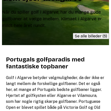
Når du spiller golf i Algarve, har du mange gode
golfbaner at vælge imellem. Klimaet i Algarve er
mildt hele året rundt.
Se alle billeder (5)
Portugals golfparadis med
fantastiske topbaner
Golf i Algarve betyder valgmuligheder, da der ikke er
langt mellem de forskellige golfbaner. Det er også
her, at mange af Portugals bedste golfbaner ligger.
Hjertet af golfkysten eller Algarve er Vilamoura,
som har nogle rigtig skarpe golfbaner. Portuguese
Open er blevet spillet både på Victoria Golf og Old