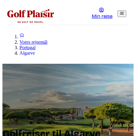
Min rejse
Vores rejsemål
Portugal
Algarve
Golfrejser til Algarve