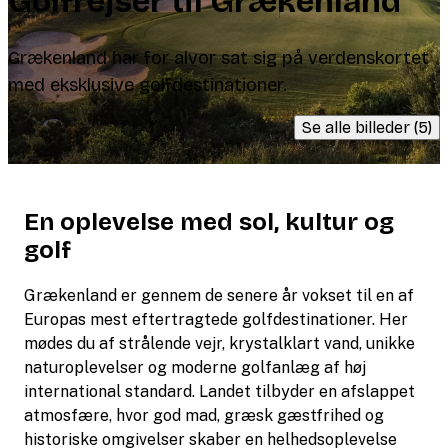
Golfrejser til Grækenland
Grækenland har for alvor sat sig på verdenskortet
med eksklusive golfdestinationer.
Se alle billeder (5)
En oplevelse med sol, kultur og
golf
Grækenland er gennem de senere år vokset til en af
Europas mest eftertragtede golfdestinationer. Her
mødes du af strålende vejr, krystalklart vand, unikke
naturoplevelser og moderne golfanlæg af høj
international standard. Landet tilbyder en afslappet
atmosfære, hvor god mad, græsk gæstfrihed og
historiske omgivelser skaber en helhedsoplevelse