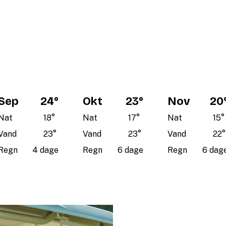
Sep
24
°
Okt
23
°
Nov
20
Nat
18
°
Nat
17
°
Nat
15
°
Vand
23
°
Vand
23
°
Vand
22
°
Regn
4 dage
Regn
6 dage
Regn
6 dag