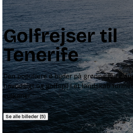
Golfrejser til
Tenerife
Den populære ø byder på grønne fairways
havudsigt og golfspil i et landskab formet
vulkaner.
Se alle billeder (5)