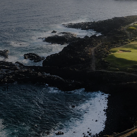
,
 af