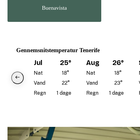
Buenavista
Gennemsnitstemperatur Tenerife
Jul
25
°
Aug
26
°
Nat
18
°
Nat
18
°
Vand
22
°
Vand
23
°
Regn
1 dage
Regn
1 dage