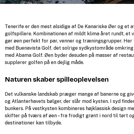
Tenerife er den mest alsidige af De Kanariske Øer og et 
golfspillere. Kombinationen af mildt klima året rundt, et
gør øen perfekt for par, venner og træningsgrupper. Her f
med Buenavista Golf, det solrige sydkystområde omkring 
med Abama Golf. Øen byder desuden på masser af restaura
supplerer golfen på en dejlig måde.
Naturen skaber spilleoplevelsen
Det vulkanske landskab præger mange af banerne og giver 
og Atlanterhavets bølger, der slår mod kysten. I syd finder
bunkers. På vestkysten kombineres højklassisk design m
skifter på tværs af øen – fra frodigt grønt i nord til tørt og
destinationer kan tilbyde.