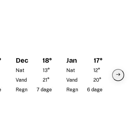
°
Dec
18
°
Jan
17
°
Nat
13
°
Nat
12
°
Vand
21
°
Vand
20
°
e
Regn
7 dage
Regn
6 dage