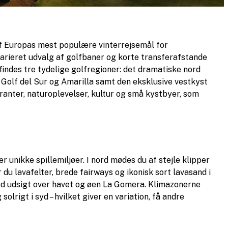
af Europas mest populære vinterrejsemål for
 varieret udvalg af golfbaner og korte transferafstande
indes tre tydelige golfregioner: det dramatiske nord
Golf del Sur og Amarilla samt den eksklusive vestkyst
nter, naturoplevelser, kultur og små kystbyer, som
unikke spillemiljøer. I nord mødes du af stejle klipper
 du lavafelter, brede fairways og ikonisk sort lavasand i
ed udsigt over havet og øen La Gomera. Klimazonerne
 solrigt i syd – hvilket giver en variation, få andre