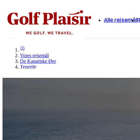
Alle rejsemål
R
Vores rejsemål
De Kanariske Øer
Tenerife