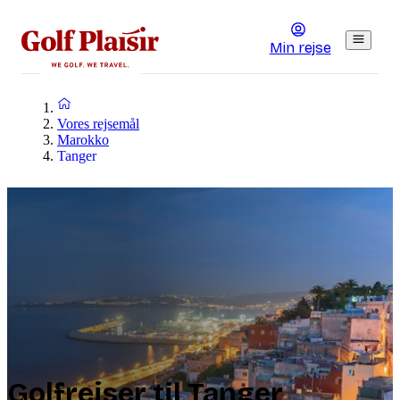
Min rejse
Vores rejsemål
Marokko
Tanger
Golfrejser til Tanger