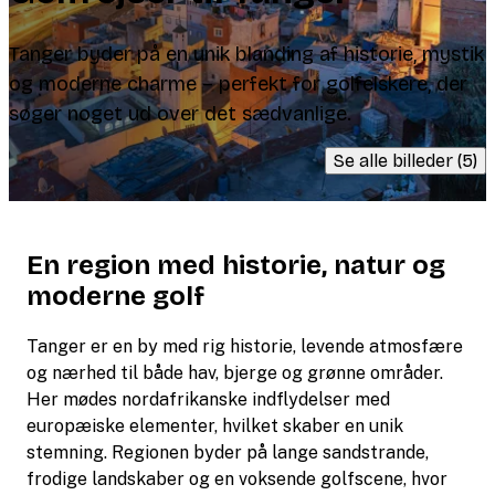
Tanger byder på en unik blanding af historie, mystik
og moderne charme – perfekt for golfelskere, der
søger noget ud over det sædvanlige.
Se alle billeder (5)
En region med historie, natur og
moderne golf
Tanger er en by med rig historie, levende atmosfære
og nærhed til både hav, bjerge og grønne områder.
Her mødes nordafrikanske indflydelser med
europæiske elementer, hvilket skaber en unik
stemning. Regionen byder på lange sandstrande,
frodige landskaber og en voksende golfscene, hvor