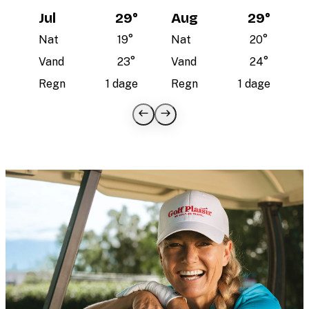
Jul
29
°
Aug
29
°
Nat
19
°
Nat
20
°
Vand
23
°
Vand
24
°
Regn
1 dage
Regn
1 dage