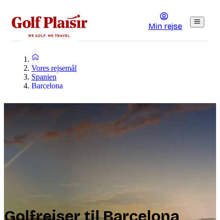
Min rejse
Vores rejsemål
Spanien
Barcelona
Golfrejser til Barcelona