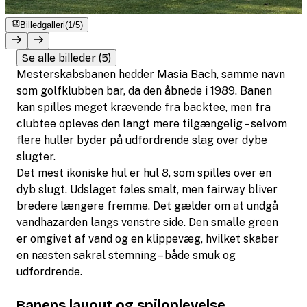
Billedgalleri
(1/5)
Se alle billeder (5)
Mesterskabsbanen hedder Masia Bach, samme navn
som golfklubben bar, da den åbnede i 1989. Banen
kan spilles meget krævende fra backtee, men fra
clubtee opleves den langt mere tilgængelig – selvom
flere huller byder på udfordrende slag over dybe
slugter.
Det mest ikoniske hul er hul 8, som spilles over en
dyb slugt. Udslaget føles smalt, men fairway bliver
bredere længere fremme. Det gælder om at undgå
vandhazarden langs venstre side. Den smalle green
er omgivet af vand og en klippevæg, hvilket skaber
en næsten sakral stemning – både smuk og
udfordrende.
Banens layout og spiloplevelse