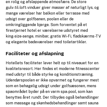
en rolig og afslappende atmosfære. De store
gulv‑til‑loft‑vinduer giver masser af naturligt lys, og
mange værelser har balkon eller terrasse med
udsigt over golfbanen, poolen eller de
omkringliggende bjerge. Som forventet på et
firestjernet hotel er værelserne udstyret med
king‑size‑senge, minibar, gratis Wi-Fi, fladskærms-TV
og elegante badeværelser med toiletartikler.
Faciliteter og afslapning
Hotellets faciliteter lever helt op til niveauet for en
kvalitetsresort. Her findes et moderne fitnesscenter
med udstyr til både styrke og konditionstræning.
Udendørspoolen er ikke opvarmet og fungerer mest
som en behagelig udsigt under golfsæsonen, mens
spaområdet byder på en varm spa‑pool, som kan
benyttes året rundt. Der tilbydes også behandlinger
som massage og skønhedsbehandlinger samt sauna