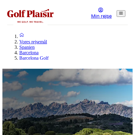
Min rejse
Vores rejsemål
Spanien
Barcelona
Barcelona Golf