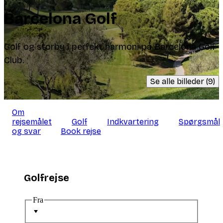
Barcelona Golf
Golf og storby i perfekt harmoni på Barcelona Golf
Club.
Se alle billeder (9)
Om
rejsemålet
Golf
Indkvartering
Spørgsmål
og svar
Book rejse
Golfrejse
Fra