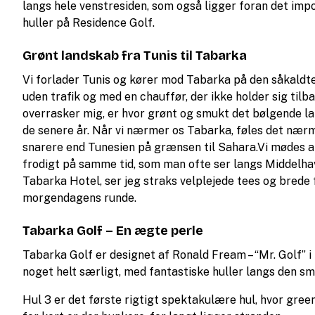
langs hele venstresiden, som også ligger foran det im
huller på Residence Golf.
Grønt landskab fra Tunis til Tabarka
Vi forlader Tunis og kører mod Tabarka på den såkaldte
uden trafik og med en chauffør, der ikke holder sig tilb
overrasker mig, er hvor grønt og smukt det bølgende l
de senere år. Når vi nærmer os Tabarka, føles det nærm
snarere end Tunesien på grænsen til Sahara.Vi mødes a
frodigt på samme tid, som man ofte ser langs Middelha
Tabarka Hotel, ser jeg straks velplejede tees og brede
morgendagens runde.
Tabarka Golf – En ægte perle
Tabarka Golf er designet af Ronald Fream – “Mr. Golf” i 
noget helt særligt, med fantastiske huller langs den s
Hul 3 er det første rigtigt spektakulære hul, hvor green