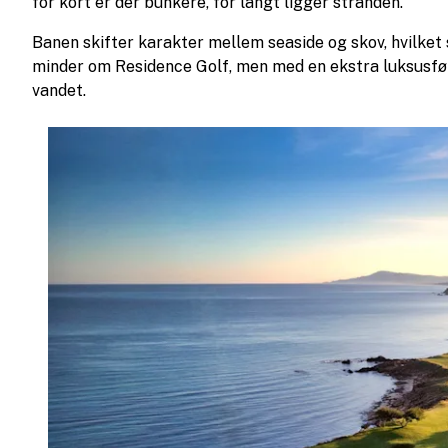
for kort er der bunkere, for langt ligger stranden.
Banen skifter karakter mellem seaside og skov, hvilket 
minder om Residence Golf, men med en ekstra luksusfø
vandet.