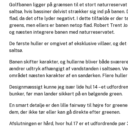
Golfbanen ligger på grænsen til et stort naturreservat 
saltsø, hvis bassiner delvist strækker sig ind på banen
flad, da det ofte lyder negativt. I dette tilfælde er d
greens, men ellers er banen netop flad. Robert Trent Jo
og næsten integrere banen med naturreservatet.
De første huller er omgivet af eksklusive villaer, og d
saltsø.
Banen skifter karakter, og hullerne bliver både sværer
ændrer udtryk afhængigt af vandstanden i saltsøen. Ved
området næsten karakter af en sandørken. Flere huller
Designmæssigt kunne jeg især lide hul 14 – et udfordren
bunker, før man lander sikkert på en bølgende green.
En smart detalje er den lille fairway til højre for gree
dem, der ikke tør eller kan gå direkte efter greenen.
Afslutningen er hård, hvor hul 17 er et udfordrende par 3