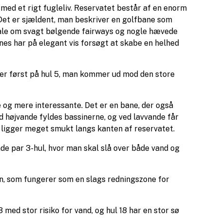
med et rigt fugleliv. Reservatet består af en enorm
. Det er sjældent, man beskriver en golfbane som
er tale om svagt bølgende fairways og nogle hævede
nes har på elegant vis forsøgt at skabe en helhed
et er først på hul 5, man kommer ud mod den store
e og mere interessante. Det er en bane, der også
 højvande fyldes bassinerne, og ved lavvande får
 ligger meget smukt langs kanten af reservatet.
de par 3-hul, hvor man skal slå over både vand og
nen, som fungerer som en slags redningszone for
 med stor risiko for vand, og hul 18 har en stor sø