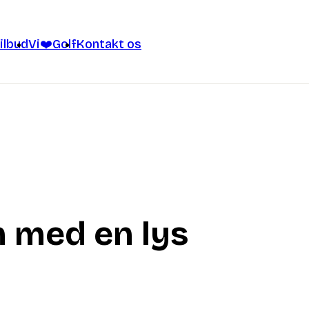
ilbud
Vi❤️Golf
Kontakt os
n med en lys