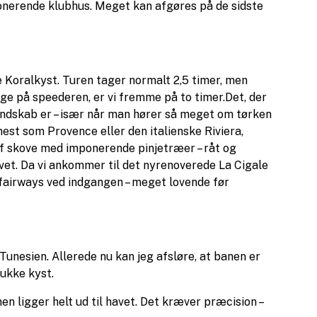
ponerende klubhus. Meget kan afgøres på de sidste
 Koralkyst. Turen tager normalt 2,5 timer, men
age på speederen, er vi fremme på to timer.Det, der
andskab er – især når man hører så meget om tørken
est som Provence eller den italienske Riviera,
f skove med imponerende pinjetræer – råt og
vet. Da vi ankommer til det nyrenoverede La Cigale
 fairways ved indgangen – meget lovende før
Tunesien. Allerede nu kan jeg afsløre, at banen er
mukke kyst.
en ligger helt ud til havet. Det kræver præcision –