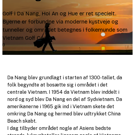
Golf i Da Nang, Hoi An og Hue er ret specielt.
Byerne er forbundne via moderne kystveje og
tunneller og området betegnes i folkemunde som
Vietnam Golf Coast.
0
Da Nang blev grundlagt i starten af 1300-tallet, da
folk begyndte at bosætte sig i området i det
centrale Vietnam. I 1954 da Vietnam blev inddelt i
nord og syd blev Da Nang en del af Sydvietnam. Da
amerikanerne i 1965 gik ind i Vietnam skete det
omkring Da Nang og hermed blev udtrykket China
Beach skabt.
I dag tilbyder området nogle af Asiens bedste