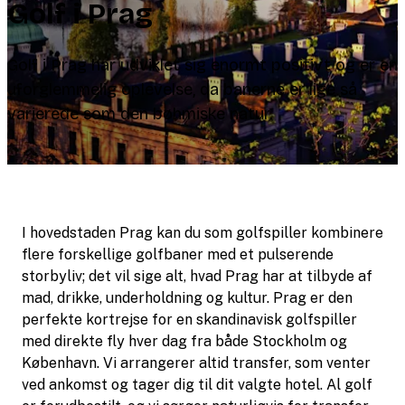
Golf i Prag
Golf i Prag har udviklet sig enormt positivt og er en
uforglemmelig oplevelse, da banerne er lige så
varierede som den bøhmiske natur.
0
I hovedstaden Prag kan du som golfspiller kombinere
flere forskellige golfbaner med et pulserende
storbyliv; det vil sige alt, hvad Prag har at tilbyde af
mad, drikke, underholdning og kultur. Prag er den
perfekte kortrejse for en skandinavisk golfspiller
med direkte fly hver dag fra både Stockholm og
København. Vi arrangerer altid transfer, som venter
ved ankomst og tager dig til dit valgte hotel. Al golf