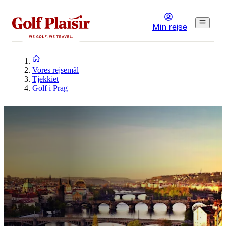
Min rejse
Vores rejsemål
Tjekkiet
Golf i Prag