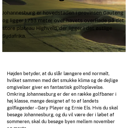
Johannesburg er hovedstaden i provinsen Gauteng
og ligger 1.753 meter over havets overflade på det
store plateau Highveld, der ligger i det østlige
Sydafrika.
0
Højden betyder, at du slår længere end normalt,
hvilket sammen med det smukke klima og de dejlige
omgivelser giver en fantastisk golfoplevelse.
Omkring Johannesburg er der en række golfbaner i
høj klasse, mange designet af to af landets
golflegender – Gary Player og Ernie Els. Hvis du skal
besøge Johannesburg, og du vil være der i løbet af
sommeren, skal du besøge byen mellem november