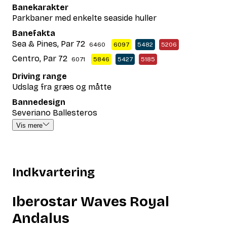
Banekarakter
Parkbaner med enkelte seaside huller
Banefakta
Sea & Pines, Par 72
6460
6097
5482
5206
Centro, Par 72
6071
5846
5427
5185
Driving range
Udslag fra græs og måtte
Bannedesign
Severiano Ballesteros
Vis mere
Indkvartering
Iberostar Waves Royal
Andalus