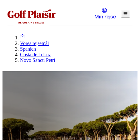
Min rejse
Vores rejsemål
Spanien
Costa de la Luz
Novo Sancti Petri