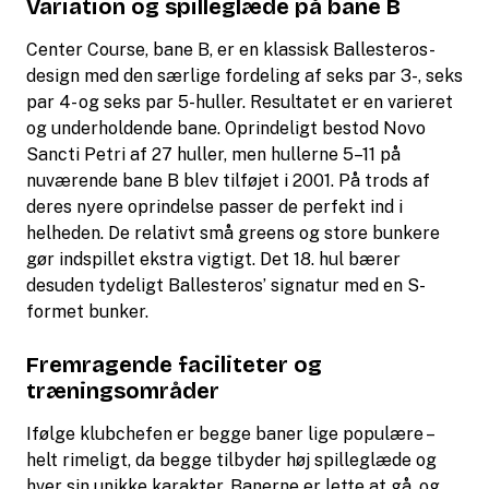
Variation og spilleglæde på bane B
Center Course, bane B, er en klassisk Ballesteros-
design med den særlige fordeling af seks par 3-, seks
par 4- og seks par 5-huller. Resultatet er en varieret
og underholdende bane. Oprindeligt bestod Novo
Sancti Petri af 27 huller, men hullerne 5–11 på
nuværende bane B blev tilføjet i 2001. På trods af
deres nyere oprindelse passer de perfekt ind i
helheden. De relativt små greens og store bunkere
gør indspillet ekstra vigtigt. Det 18. hul bærer
desuden tydeligt Ballesteros’ signatur med en S-
formet bunker.
Fremragende faciliteter og
træningsområder
Ifølge klubchefen er begge baner lige populære –
helt rimeligt, da begge tilbyder høj spilleglæde og
hver sin unikke karakter. Banerne er lette at gå, og