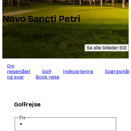
Novo Sancti Petri
27 mars - 3 april, 2027
Se alle billeder (10)
Om
rejsemålet
Golf
Indkvartering
Spørgsmål
og svar
Book rejse
Golfrejse
Fra