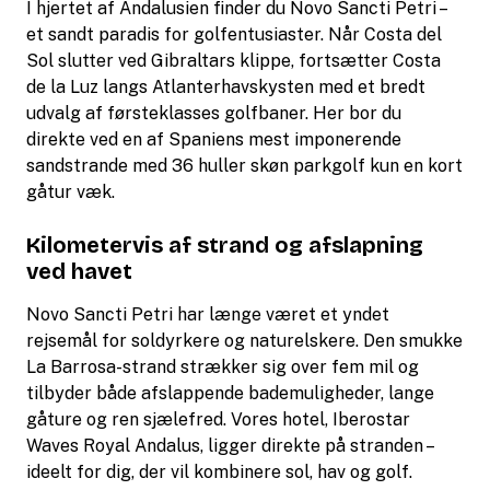
I hjertet af Andalusien finder du Novo Sancti Petri –
et sandt paradis for golfentusiaster. Når Costa del
Sol slutter ved Gibraltars klippe, fortsætter Costa
de la Luz langs Atlanterhavskysten med et bredt
udvalg af førsteklasses golfbaner. Her bor du
direkte ved en af Spaniens mest imponerende
sandstrande med 36 huller skøn parkgolf kun en kort
gåtur væk.
Kilometervis af strand og afslapning
ved havet
Novo Sancti Petri har længe været et yndet
rejsemål for soldyrkere og naturelskere. Den smukke
La Barrosa-strand strækker sig over fem mil og
tilbyder både afslappende bademuligheder, lange
gåture og ren sjælefred. Vores hotel, Iberostar
Waves Royal Andalus, ligger direkte på stranden –
ideelt for dig, der vil kombinere sol, hav og golf.