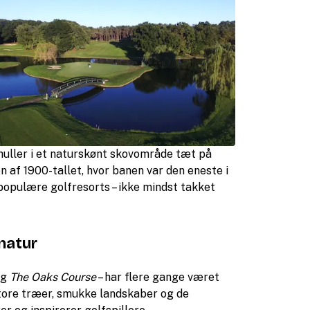
huller i et naturskønt skovområde tæt på
n af 1900-tallet, hvor banen var den eneste i
 populære golfresorts – ikke mindst takket
gnatur
og
The Oaks Course
– har flere gange været
store træer, smukke landskaber og de