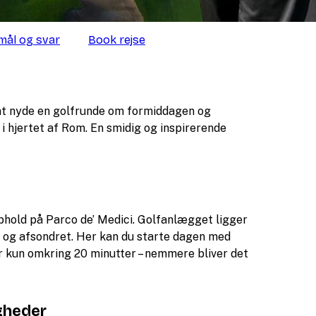
ål og svar
Book rejse
 at nyde en golfrunde om formiddagen og
 i hjertet af Rom. En smidig og inspirerende
phold på Parco de’ Medici. Golfanlægget ligger
 og afsondret. Her kan du starte dagen med
er kun omkring 20 minutter – nemmere bliver det
gheder