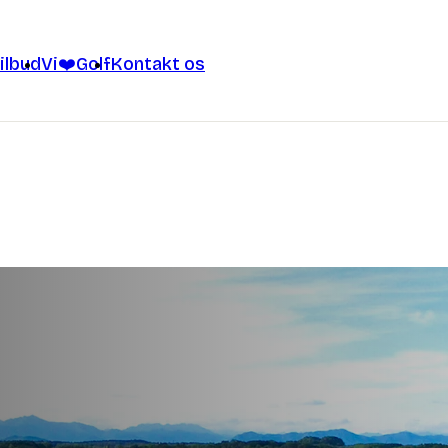
ilbud
Vi❤️Golf
Kontakt os