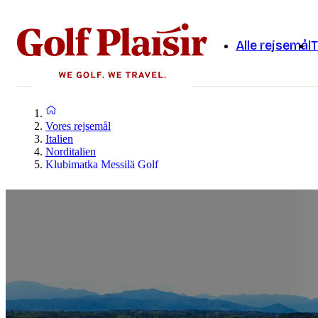
Alle rejsemål
T
Vores rejsemål
Italien
Norditalien
Klubimatka Messilä Golf