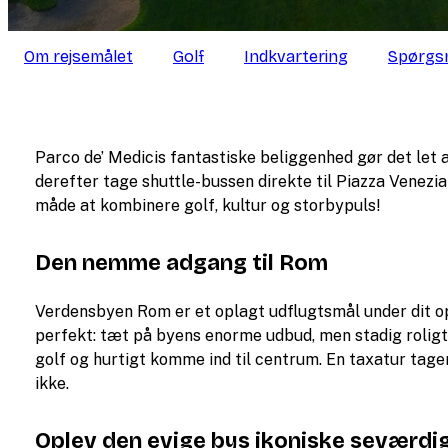
Om rejsemålet
Golf
Indkvartering
Spørgsm
Parco de’ Medicis fantastiske beliggenhed gør det let
derefter tage shuttle-bussen direkte til Piazza Venezia
måde at kombinere golf, kultur og storbypuls!
Den nemme adgang til Rom
Verdensbyen Rom er et oplagt udflugtsmål under dit o
perfekt: tæt på byens enorme udbud, men stadig roligt
golf og hurtigt komme ind til centrum. En taxatur tag
ikke.
Oplev den evige bys ikoniske seværdi