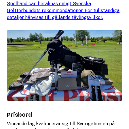
Spelhandicap beräknas enligt Svenska
Golfförbundets rekommendationer. För fullständiga
detaljer hänvisas till gällande tävlingsvillkor.
Prisbord
Vinnande lag kvalificerar sig till Sverigefinalen på