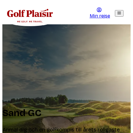
Min rejse
Sand GC
Anmäl dig och en golfkompis till årets roligaste