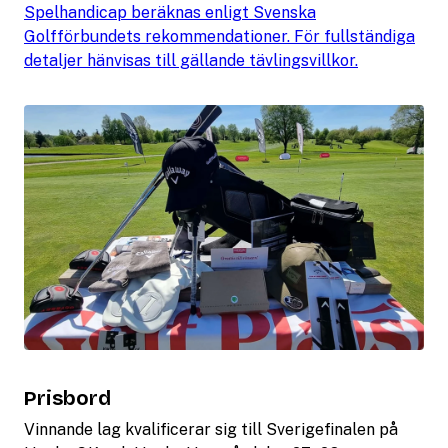
Spelhandicap beräknas enligt Svenska
Golfförbundets rekommendationer. För fullständiga
detaljer hänvisas till gällande tävlingsvillkor.
Prisbord
Vinnande lag kvalificerar sig till Sverigefinalen på