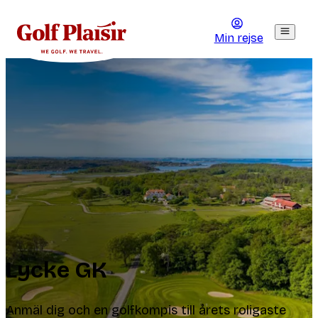
Min rejse
Lycke GK
Anmäl dig och en golfkompis till årets roligaste