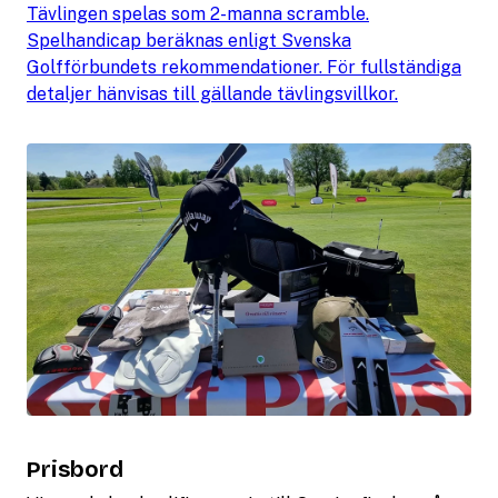
Tävlingen spelas som 2-manna scramble.
Spelhandicap beräknas enligt Svenska
Golfförbundets rekommendationer. För fullständiga
detaljer hänvisas till gällande tävlingsvillkor.
Prisbord