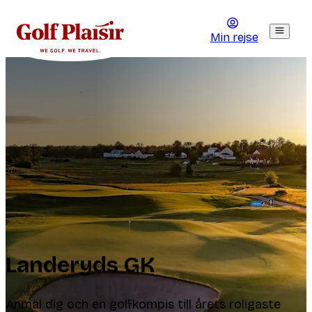
Min rejse
Landeryds GK
Anmäl dig och en golfkompis till årets roligaste