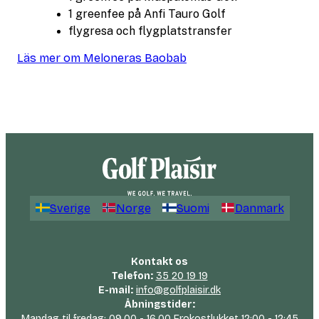
1 greenfee på Anfi Tauro Golf
flygresa och flygplatstransfer
Läs mer om Meloneras Baobab
Sverige
Norge
Suomi
Danmark
Kontakt os
Telefon:
35 20 19 19
E-mail:
info@golfplaisir.dk
Åbningstider:
Mandag til fredag: 09.00 - 16.00 Frokostlukket 12:00 - 12:45