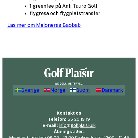
1 greenfee på Anfi Tauro Golf
flygresa och flygplatstransfer
Läs mer om Meloneras Baobab
Sverige
Norge
Suomi
Danmark
Kontakt os
Telefon:
35 20 19 19
E-mail:
info@golfplaisir.dk
Åbningstider:
Mandag til fredag: 09.00 - 16.00 Frokostlukket 12:00 - 12:45