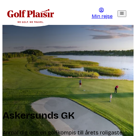
Min rejse
Askersunds GK
Anmäl dig och en golfkompis till årets roligaste