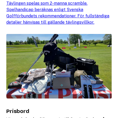
Tävlingen spelas som 2-manna scramble.
Spelhandicap beräknas enligt Svenska
Golfförbundets rekommendationer. För fullständiga
detaljer hänvisas till gällande tävlingsvillkor.
Prisbord