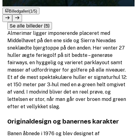
Billedgalleri
(1/5)
Se alle billeder (5)
Almerimar ligger imponerende placeret med
Middelhavet på den ene side og Sierra Nevadas
sneklædte bjergtoppe på den anden. Her venter 27
huller ægte feriegolf på sit bedste – generøse
fairways, en hyggelig og varieret parklayout samt
masser af udfordringer for golfere på alle niveauer.
Et af de mest spektakulære huller er signaturhul 12:
et 150 meter par 3‑hul med en ø‑green helt omgivet
af vand. I modvind bliver det en reel prøve, og
lettelsen er stor, når man går over broen mod green
efter et vellykket slag.
Originaldesign og banernes karakter
Banen åbnede i 1976 og blev designet af