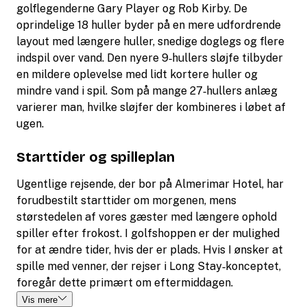
golflegenderne Gary Player og Rob Kirby. De
oprindelige 18 huller byder på en mere udfordrende
layout med længere huller, snedige doglegs og flere
indspil over vand. Den nyere 9‑hullers sløjfe tilbyder
en mildere oplevelse med lidt kortere huller og
mindre vand i spil. Som på mange 27‑hullers anlæg
varierer man, hvilke sløjfer der kombineres i løbet af
ugen.
Starttider og spilleplan
Ugentlige rejsende, der bor på Almerimar Hotel, har
forudbestilt starttider om morgenen, mens
størstedelen af ​​vores gæster med længere ophold
spiller efter frokost. I golfshoppen er der mulighed
for at ændre tider, hvis der er plads. Hvis I ønsker at
spille med venner, der rejser i Long Stay‑konceptet,
foregår dette primært om eftermiddagen.
Vis mere