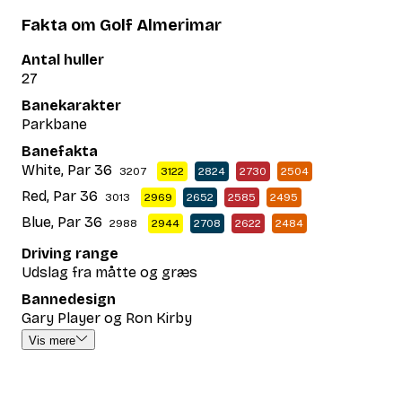
Fakta om Golf Almerimar
Antal huller
27
Banekarakter
Parkbane
Banefakta
White, Par 36
3207
3122
2824
2730
2504
Red, Par 36
3013
2969
2652
2585
2495
Blue, Par 36
2988
2944
2708
2622
2484
Driving range
Udslag fra måtte og græs
Bannedesign
Gary Player og Ron Kirby
Vis mere