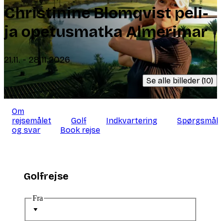
Christinine Blomqvist peli-
ja opetusmatka Almerimar
21.11. - 28.11.2026
Se alle billeder (10)
Om
rejsemålet
Golf
Indkvartering
Spørgsmål
og svar
Book rejse
Golfrejse
Fra