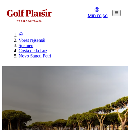
Min rejse
Vores rejsemål
Spanien
Costa de la Luz
Novo Sancti Petri