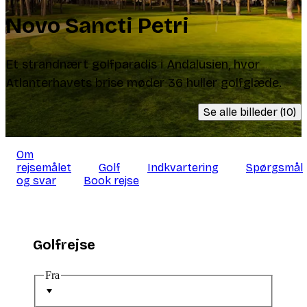
Novo Sancti Petri
Et strandnært golfparadis i Andalusien, hvor
Atlanterhavets brise møder 36 huller golfglæde.
Se alle billeder (10)
Om
rejsemålet
Golf
Indkvartering
Spørgsmål
og svar
Book rejse
Golfrejse
Fra