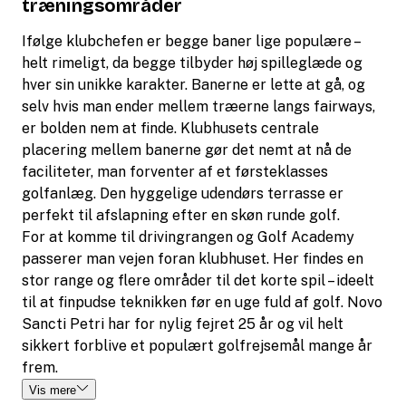
træningsområder
Ifølge klubchefen er begge baner lige populære –
helt rimeligt, da begge tilbyder høj spilleglæde og
hver sin unikke karakter. Banerne er lette at gå, og
selv hvis man ender mellem træerne langs fairways,
er bolden nem at finde. Klubhusets centrale
placering mellem banerne gør det nemt at nå de
faciliteter, man forventer af et førsteklasses
golfanlæg. Den hyggelige udendørs terrasse er
perfekt til afslapning efter en skøn runde golf.
For at komme til drivingrangen og Golf Academy
passerer man vejen foran klubhuset. Her findes en
stor range og flere områder til det korte spil – ideelt
til at finpudse teknikken før en uge fuld af golf. Novo
Sancti Petri har for nylig fejret 25 år og vil helt
sikkert forblive et populært golfrejsemål mange år
frem.
Vis mere