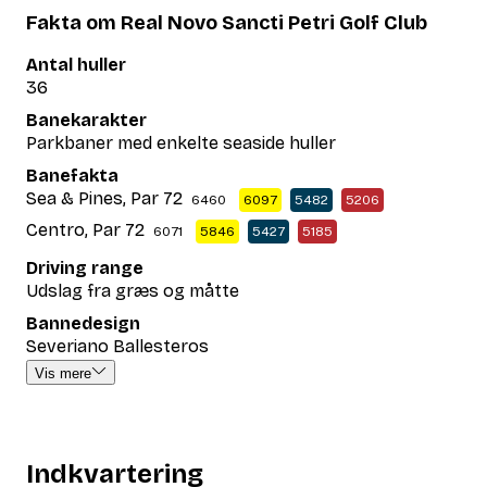
Fakta om Real Novo Sancti Petri Golf Club
Antal huller
36
Banekarakter
Parkbaner med enkelte seaside huller
Banefakta
Sea & Pines, Par 72
6460
6097
5482
5206
Centro, Par 72
6071
5846
5427
5185
Driving range
Udslag fra græs og måtte
Bannedesign
Severiano Ballesteros
Vis mere
Indkvartering