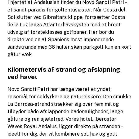
I hjertet af Andalusien finder du Novo Sancti Petri –
et sandt paradis for golfentusiaster. Når Costa del
Sol slutter ved Gibraltars klippe, fortsætter Costa
de la Luz langs Atlanterhavskysten med et bredt
udvalg af førsteklasses golfbaner. Her bor du
direkte ved en af Spaniens mest imponerende
sandstrande med 36 huller skøn parkgolf kun en kort
gåtur væk.
Kilometervis af strand og afslapning
ved havet
Novo Sancti Petri har længe været et yndet
rejsemål for soldyrkere og naturelskere. Den smukke
La Barrosa-strand strækker sig over fem mil og
tilbyder både afslappende bademuligheder, lange
gåture og ren sjælefred. Vores hotel, Iberostar
Waves Royal Andalus, ligger direkte på stranden –
ideelt for dig, der vil kombinere sol, hav og golf.