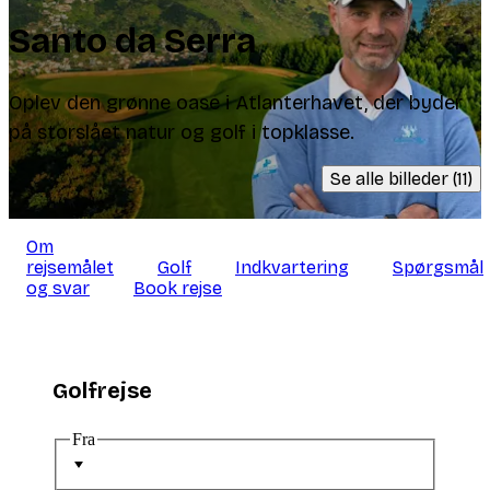
Santo da Serra
Oplev den grønne oase i Atlanterhavet, der byder
på storslået natur og golf i topklasse.
Se alle billeder (11)
Om
rejsemålet
Golf
Indkvartering
Spørgsmål
og svar
Book rejse
Golfrejse
Fra