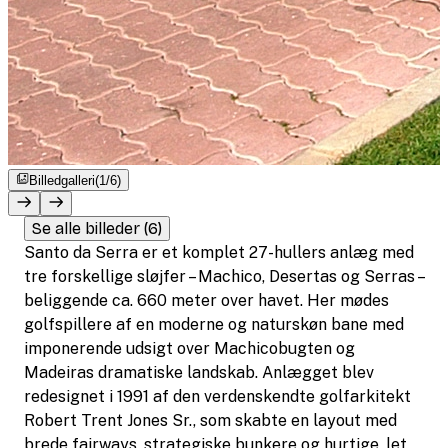
Billedgalleri
(1/6)
Se alle billeder (6)
Santo da Serra er et komplet 27-hullers anlæg med
tre forskellige sløjfer – Machico, Desertas og Serras –
beliggende ca. 660 meter over havet. Her mødes
golfspillere af en moderne og naturskøn bane med
imponerende udsigt over Machicobugten og
Madeiras dramatiske landskab. Anlægget blev
redesignet i 1991 af den verdenskendte golfarkitekt
Robert Trent Jones Sr., som skabte en layout med
brede fairways, strategiske bunkere og hurtige, let