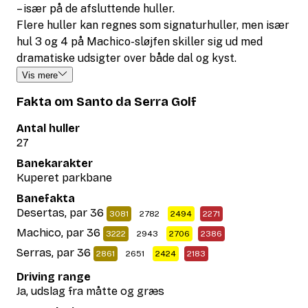
– især på de afsluttende huller.
Flere huller kan regnes som signaturhuller, men især
hul 3 og 4 på Machico-sløjfen skiller sig ud med
dramatiske udsigter over både dal og kyst.
Vis mere
Fakta om Santo da Serra Golf
Antal huller
27
Banekarakter
Kuperet parkbane
Banefakta
Desertas, par 36
3081
2782
2494
2271
Machico, par 36
3222
2943
2706
2386
Serras, par 36
2861
2651
2424
2183
Driving range
Ja, udslag fra måtte og græs