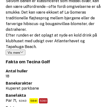
Selvom banen er klassificeret som middel-svær, kan
den være udfordrende – ofte fordi omgivelserne er så
smukke. Det kan være ekkoet af La Gomeras
traditionelle fløjtesprog mellem bjergene eller de
farverige hibiscus- og bougainvillea-blomster, der
distraherer.
Efter runden er det oplagt at nyde en kold drink på
klubhuset med udsigt over Atlanterhavet og
Tapahuga Beach.
Vis mere
Fakta om Tecina Golf
Antal huller
18
Banekarakter
Kuperet parkbane
Banefakta
Par 71,
6343
5841
5361