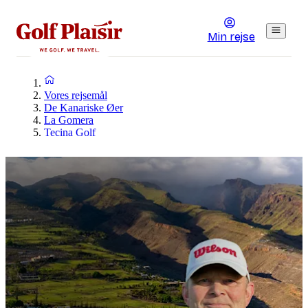
Min rejse
Vores rejsemål
De Kanariske Øer
La Gomera
Tecina Golf