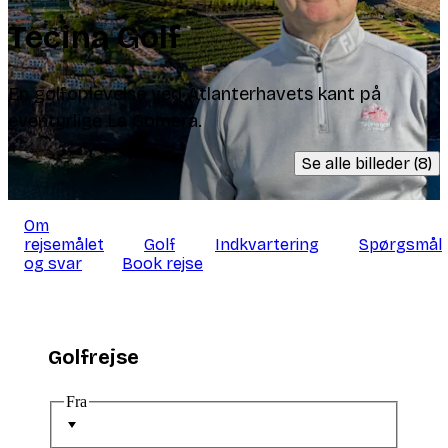
Tecina Golf
En golfoplevelse ved Atlanterhavets kant på
eventyrlige La Gomera.
Se alle billeder (8)
Om
rejsemålet
Golf
Indkvartering
Spørgsmål
og svar
Book rejse
Golfrejse
Fra