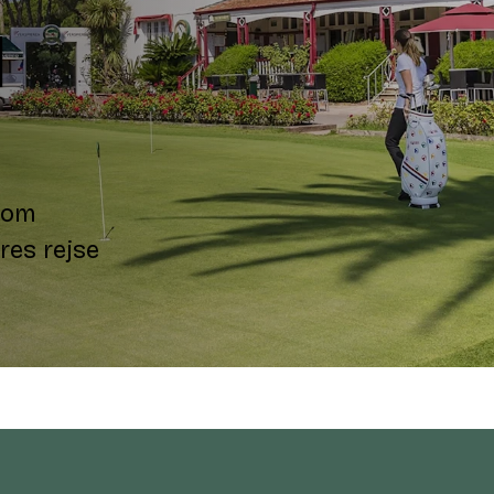
l
 som
res rejse