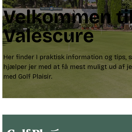
Velkommen ti
Valescure
Her finder I praktisk information og tips,
hjælper jer med at få mest muligt ud af je
med Golf Plaisir.