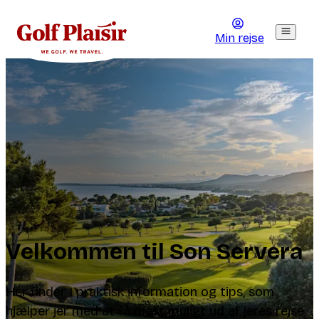
Min rejse
Velkommen til Son Servera
Her finder I praktisk information og tips, som
hjælper jer med at få mest muligt ud af jeres rejse