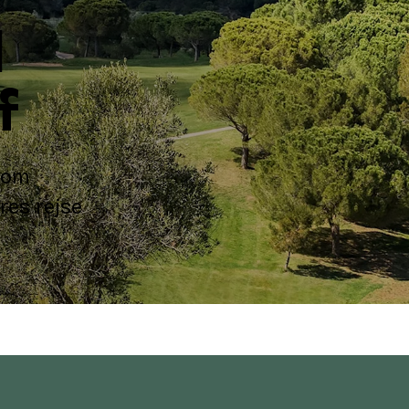
l
f
 som
res rejse