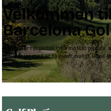
Velkommen ti
Barcelona Gol
Her finder I praktisk information og tips,
hjælper jer med at få mest muligt ud af je
med Golf Plaisir.