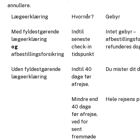
annullere.
Lægeerklæring
Hvornår?
Gebyr
Med fyldestgørende
Indtil
Intet gebyr –
lægeerklæring
seneste
afbestillingsf
og
check-in
refunderes dog
afbestillingsforsikring
tidspunkt
Uden fyldestgørende
Indtil 40
Du mister dit 
lægeerklæring
dage før
afrejse.
Mindre end
Hele rejsens p
40 dage
før afrejse,
ved for
sent
fremmøde