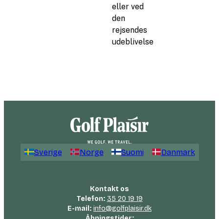
eller ved
den
rejsendes
udeblivelse
Sverige
Norge
Suomi
Danmark
Kontakt os
Telefon:
35 20 19 19
E-mail:
info@golfplaisir.dk
Åbningstider: