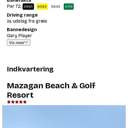
Banefakta
Par 72,
6885
6093
5630
4719
Driving range
Ja, udslag fra græs
Bannedesign
Gary Player
Vis mere
Indkvartering
Mazagan Beach & Golf
Resort