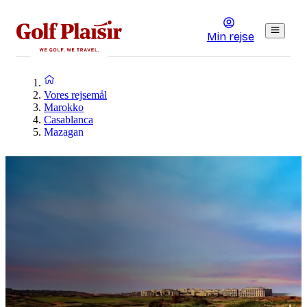
Min rejse
Vores rejsemål
Marokko
Casablanca
Mazagan