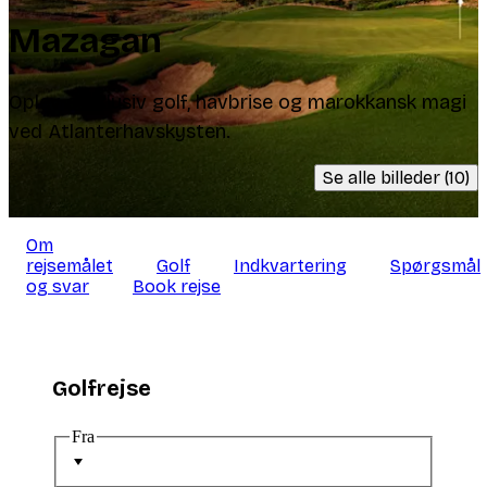
Mazagan
Oplev eksklusiv golf, havbrise og marokkansk magi
ved Atlanterhavskysten.
Se alle billeder (10)
Om
rejsemålet
Golf
Indkvartering
Spørgsmål
og svar
Book rejse
Golfrejse
Fra