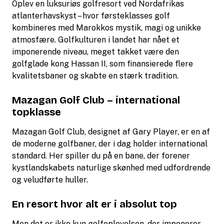
Oplev en luksuriøs golfresort ved Nordafrikas
atlanterhavskyst – hvor førsteklasses golf
kombineres med Marokkos mystik, magi og unikke
atmosfære. Golfkulturen i landet har nået et
imponerende niveau, meget takket være den
golfglade kong Hassan II, som finansierede flere
kvalitetsbaner og skabte en stærk tradition.
Mazagan Golf Club – international
topklasse
Mazagan Golf Club, designet af Gary Player, er en af
de moderne golfbaner, der i dag holder international
standard. Her spiller du på en bane, der forener
kystlandskabets naturlige skønhed med udfordrende
og veludførte huller.
En resort hvor alt er i absolut top
Men det er ikke kun golfoplevelsen, der imponerer.